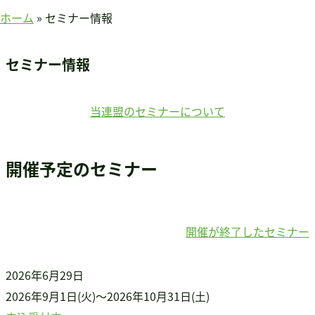
賛助会員のみなさまへ
ホーム
»
セミナー情報
ホーム
当連盟について
セミナー情報
会長挨拶
連盟紹介
当連盟のセミナーについて
定款
アクセス
開催予定のセミナー
関連団体
国際事業
アジア知的障害連盟
途上国支援
開催が終了したセミナー
国内事業
啓発事業
2026年6月29日
調査・研究事業
2026年9月1日(火)～2026年10月31日(土)
セミナー情報