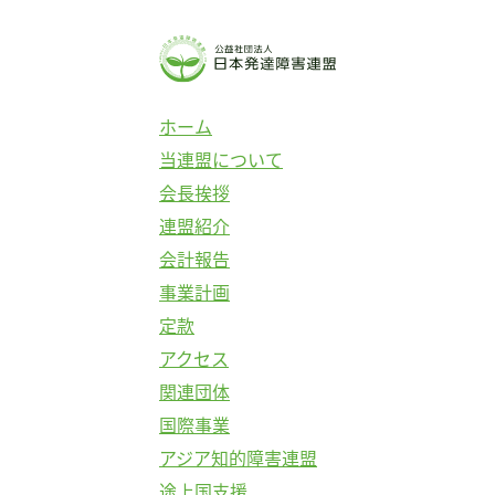
コ
ン
テ
ン
ホーム
ツ
当連盟について
へ
会長挨拶
ス
連盟紹介
キ
会計報告
ッ
事業計画
プ
定款
アクセス
関連団体
国際事業
アジア知的障害連盟
途上国支援