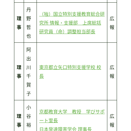
丹
（独）国立特別支援教育総合研
理
野
広
究所 情報・支援部 上席総括
事
哲
報
研究員（命）調整担当部長
也
阿
出
理
川
東京都立矢口特別支援学校 校
広
事
千
長
報
賀
子
小
京都教育大学 教授 学びサポ
理
谷
広
ート室長
事
裕
報
日本発達障害学会 理事長