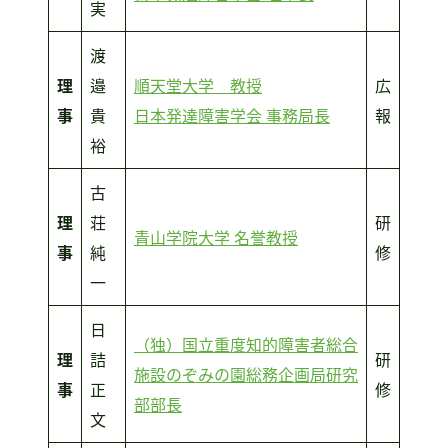
実
渡
理
邉
順天堂大学 教授
広
事
貴
日本発達障害学会 事務局長
報
裕
古
理
荘
研
青山学院大学 名誉教授
事
純
修
一
日
（独）国立重度知的障害者総合
理
詰
研
施設のぞみの園総務企画局研究
事
正
修
部部長
文