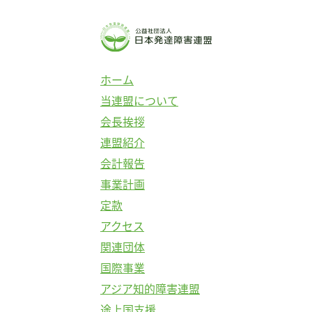
コ
ン
テ
ン
ホーム
ツ
当連盟について
へ
会長挨拶
ス
連盟紹介
キ
会計報告
ッ
事業計画
プ
定款
アクセス
関連団体
国際事業
アジア知的障害連盟
途上国支援