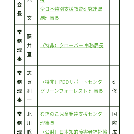
会
一
全日本特別支援教育研究連盟
長
文
副理事長
常
藤
務
井
（特非）クローバー 事務局長
理
亘
事
常
志
務
賀
（特非）PDDサポートセンター
研
理
利
グリーンフォーレスト 理事長
修
事
一
常
北
むぎのこ児童発達支援センター
国
務
川
理事長
際
理
聡
（公財）日本知的障害者福祉協
広