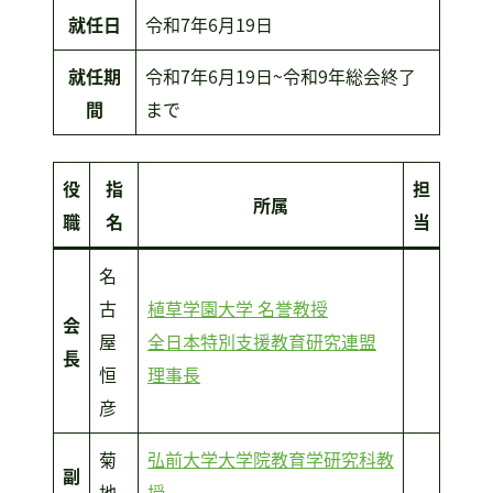
就任日
令和7年6月19日
就任期
令和7年6月19日~令和9年総会終了
間
まで
役
指
担
所属
職
名
当
名
古
植草学園大学 名誉教授
会
屋
全日本特別支援教育研究連盟
長
恒
理事長
彦
菊
弘前大学大学院教育学研究科教
副
地
授