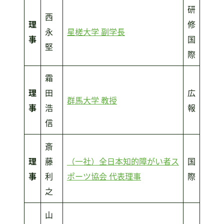
研
西
理
修
永
星槎大学 副学長
事
国
堅
際
霜
理
田
広
群馬大学 教授
事
浩
報
信
斎
理
藤
（一社）全日本知的障がい者ス
国
事
利
ポーツ協会 代表理事
際
之
山