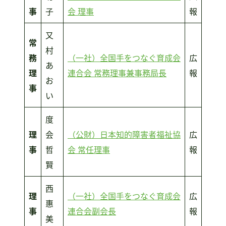
事
子
会 理事
報
又
常
村
務
（一社）全国手をつなぐ育成会
広
あ
理
連合会 常務理事兼事務局長
報
お
事
い
度
理
会
（公財）日本知的障害者福祉協
広
事
哲
会 常任理事
報
賢
西
理
（一社）全国手をつなぐ育成会
広
惠
事
連合会
副会長
報
美