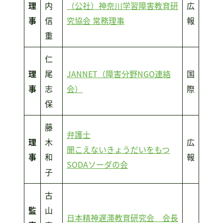
理
内
（公社）神奈川学習障害教育研
広
事
信
究協会 常務理事
報
重
仁
理
尾
JANNET（障害分野NGO連絡
国
事
志
会）
際
保
藤
弁護士
理
木
広
聞こえないきょうだいをもつ
事
和
報
SODAソーダの会
子
古
監
山
日本精神遅滞教育研究会 会長