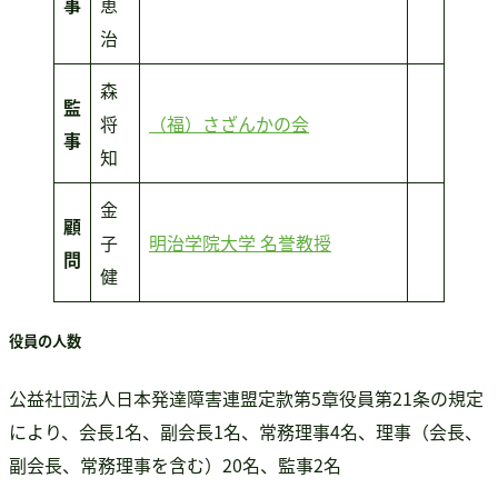
事
恵
治
森
監
将
（福）さざんかの会
事
知
金
顧
子
明治学院大学 名誉教授
問
健
役員の人数
公益社団法人日本発達障害連盟定款第5章役員第21条の規定
により、会長1名、副会長1名、常務理事4名、理事（会長、
副会長、常務理事を含む）20名、監事2名