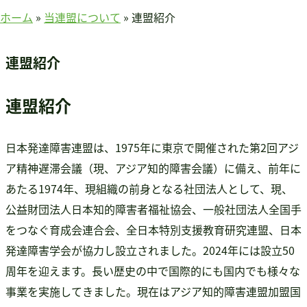
賛助会員のみなさまへ
ホーム
»
当連盟について
»
連盟紹介
ホーム
当連盟について
連盟紹介
会長挨拶
連盟紹介
連盟紹介
定款
アクセス
日本発達障害連盟は、1975年に東京で開催された第2回アジ
関連団体
ア精神遅滞会議（現、アジア知的障害会議）に備え、前年に
国際事業
あたる1974年、現組織の前身となる社団法人として、現、
アジア知的障害連盟
公益財団法人日本知的障害者福祉協会、一般社団法人全国手
途上国支援
をつなぐ育成会連合会、全日本特別支援教育研究連盟、日本
国内事業
発達障害学会が協力し設立されました。2024年には設立50
啓発事業
周年を迎えます。長い歴史の中で国際的にも国内でも様々な
調査・研究事業
事業を実施してきました。現在はアジア知的障害連盟加盟国
セミナー情報