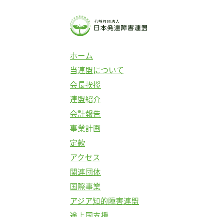
コ
ン
テ
ン
ホーム
ツ
当連盟について
へ
会長挨拶
ス
連盟紹介
キ
会計報告
ッ
事業計画
プ
定款
アクセス
関連団体
国際事業
アジア知的障害連盟
途上国支援