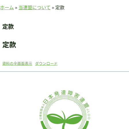
賛助会員のみなさまへ
ホーム
»
当連盟について
»
定款
ホーム
当連盟について
定款
会長挨拶
連盟紹介
定款
定款
アクセス
資料の全画面表示
ダウンロード
関連団体
国際事業
アジア知的障害連盟
途上国支援
国内事業
啓発事業
調査・研究事業
セミナー情報