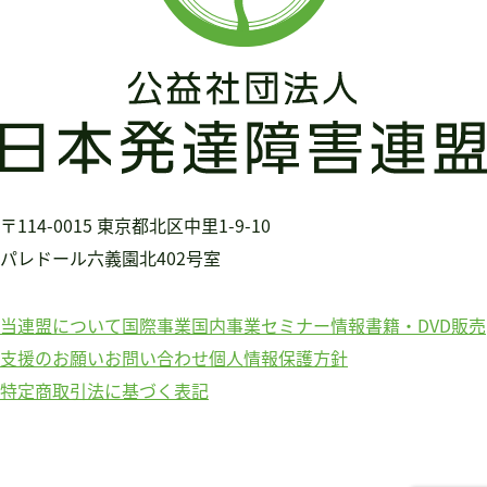
書籍・DVD販売
書籍・DVD販売
おすすめ書籍
支援のお願い
会員募集
寄附
〒114-0015
東京都北区中里1-9-10
パレドール六義園北402号室
当連盟について
国際事業
国内事業
セミナー情報
書籍・DVD販売
支援のお願い
お問い合わせ
個人情報保護方針
特定商取引法に基づく表記