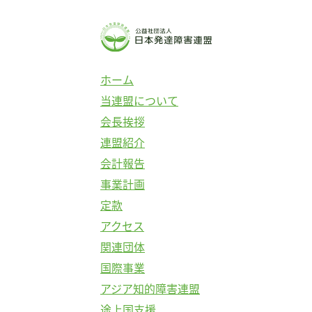
ホーム
当連盟について
会長挨拶
連盟紹介
会計報告
事業計画
定款
アクセス
関連団体
国際事業
アジア知的障害連盟
途上国支援