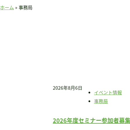
賛助会員のみなさまへ
ホーム
»
事務局
ホーム
当連盟について
会長挨拶
連盟紹介
定款
アクセス
関連団体
国際事業
アジア知的障害連盟
2026年8月6日
イベント情報
途上国支援
事務局
国内事業
啓発事業
2026年度セミナー参加者募
調査・研究事業
セミナー情報