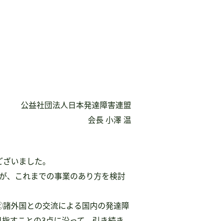
公益社団法人日本発達障害連盟
会長 小澤 温
ございました。
たが、これまでの事業のあり方を検討
②諸外国との交流による国内の発達障
指すことの3点に沿って、引き続き