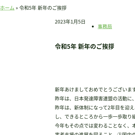
賛助会員のみなさまへ
ホーム
»
令和5年 新年のご挨拶
ホーム
2023年1月5日
当連盟について
事務局
会長挨拶
連盟紹介
令和5年 新年のご挨拶
定款
アクセス
関連団体
国際事業
アジア知的障害連盟
新年あけましておめでとうございま
途上国支援
昨年は、日本発達障害連盟の活動に
国内事業
昨年は、新体制になって2年目を迎
啓発事業
し、できるところから一歩一歩取り
調査・研究事業
今年もその点では変わることなく、
セミナー情報
害者支援の進展を図ること、③国内