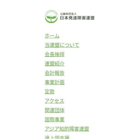
ホーム
当連盟について
会長挨拶
連盟紹介
会計報告
事業計画
定款
アクセス
関連団体
国際事業
アジア知的障害連盟
途上国支援