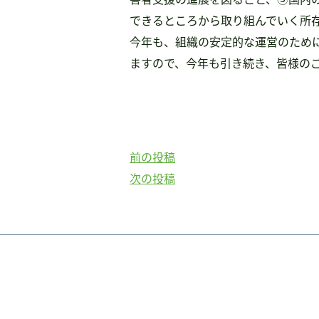
書籍・DVD販売
できるところから取り組んでいく所
書籍・DVD販売
今年も、組織の安定的な運営のため
おすすめ書籍
ますので、今年も引き続き、皆様の
支援のお願い
会員募集
寄附
前
前の投稿
投
の
次
次の投稿
稿
投
の
稿：
投
ナ
稿：
ビ
ゲ