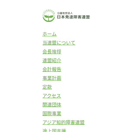
ホーム
当連盟について
会長挨拶
連盟紹介
会計報告
事業計画
定款
アクセス
関連団体
国際事業
アジア知的障害連盟
途上国支援