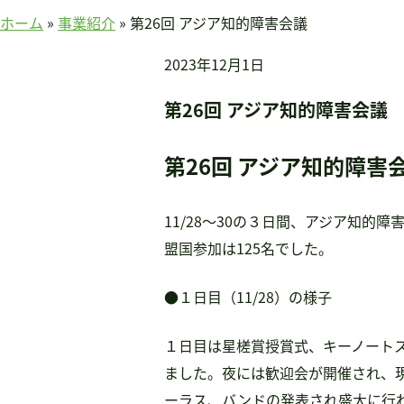
賛助会員のみなさまへ
ホーム
»
事業紹介
»
第26回 アジア知的障害会議
ホーム
2023年12月1日
当連盟について
会長挨拶
第26回 アジア知的障害会議
連盟紹介
定款
第26回 アジア知的障害
アクセス
関連団体
11/28～30の３日間、アジア知的
国際事業
盟国参加は125名でした。
アジア知的障害連盟
途上国支援
●１日目（11/28）の様子
国内事業
１日目は星槎賞授賞式、キーノート
啓発事業
ました。夜には歓迎会が開催され、
調査・研究事業
ーラス、バンドの発表され盛大に行
セミナー情報