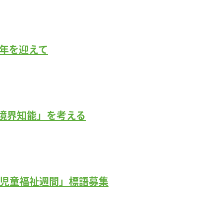
0年を迎えて
境界知能」を考える
 児童福祉週間」標語募集