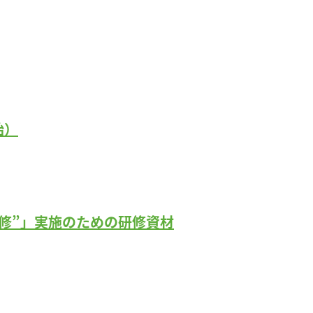
始）
修”」実施のための研修資材