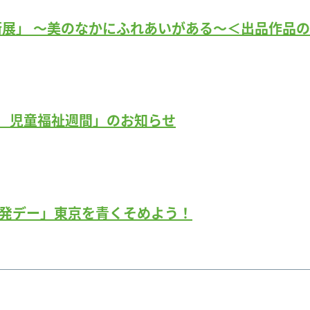
術展」 ～美のなかにふれあいがある～＜出品作品
 児童福祉週間」のお知らせ
啓発デー」東京を青くそめよう！