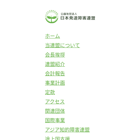
ホーム
当連盟について
会長挨拶
連盟紹介
会計報告
事業計画
定款
アクセス
関連団体
国際事業
アジア知的障害連盟
途上国支援