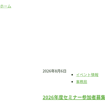
賛助会員のみなさまへ
ホーム
ホーム
当連盟について
会長挨拶
連盟紹介
定款
アクセス
関連団体
国際事業
アジア知的障害連盟
2026年8月6日
イベント情報
途上国支援
事務局
国内事業
啓発事業
2026年度セミナー参加者募
調査・研究事業
セミナー情報