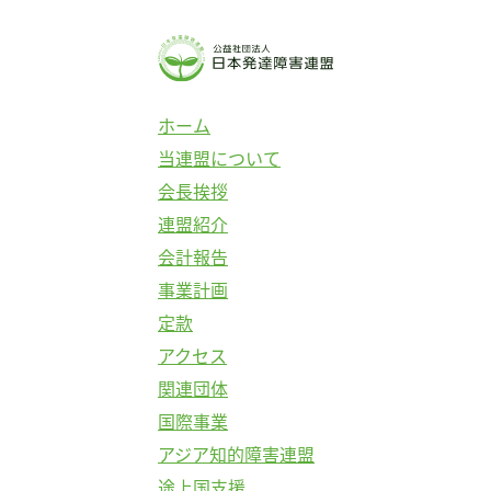
コ
ン
テ
ン
ホーム
ツ
当連盟について
へ
会長挨拶
ス
連盟紹介
キ
会計報告
ッ
事業計画
プ
定款
アクセス
関連団体
国際事業
アジア知的障害連盟
途上国支援