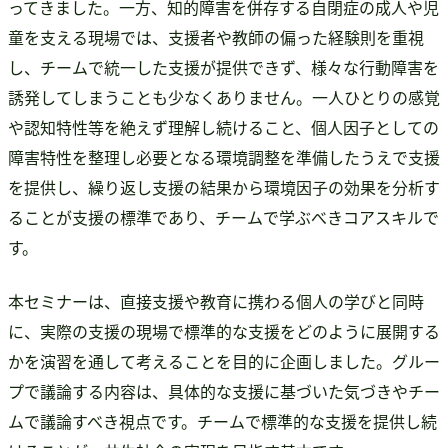
ってきました。一方、知的障害を併存する自閉症の成人や児
書籍・DVD販売
童を支える現場では、支援者や教師の偏った経験則を重視
書籍・DVD販売
し、チームで統一した支援が提供できず、様々な行動障害を
おすすめ書籍
誘発してしまうことも少なくありません。一人ひとりの感覚
支援のお願い
や認知特性等を絶えず理解し続けること、個人因子としての
会員募集
障害特性を整理し必要となる環境調整を準備したうえで支援
寄附
を提供し、繰り返し支援の結果から環境因子の効果を分析す
ることが支援の標準であり、チームで学ぶべきコアスキルで
す。
本セミナーは、直接支援や教育に携わる個人の学びと同時
に、実際の支援の現場で標準的な支援をどのように展開する
かを演習を通して考えることを目的に企画しました。グルー
プで議論する内容は、具体的な支援に基づいた気づきやチー
ムで議論すべき視点です。チームで標準的な支援を提供し続