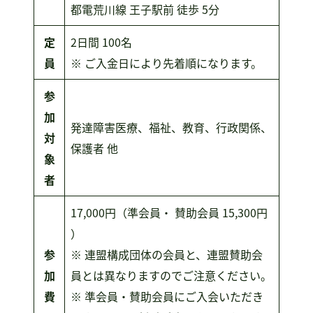
都電荒川線 王子駅前 徒歩 5分
定
2日間 100名
員
※ ご入金日により先着順になります。
参
加
発達障害医療、福祉、教育、行政関係、
対
保護者 他
象
者
17,000円（準会員・ 賛助会員 15,300円
）
参
※ 連盟構成団体の会員と、連盟賛助会
加
員とは異なりますのでご注意ください。
費
※ 準会員・賛助会員にご入会いただき