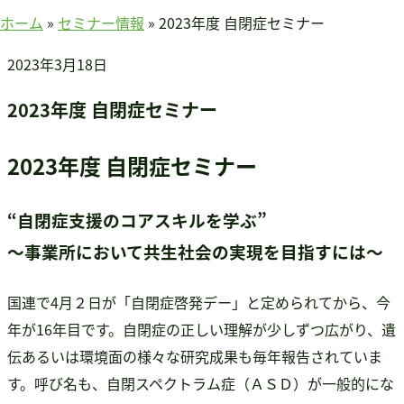
賛助会員のみなさまへ
ホーム
»
セミナー情報
»
2023年度 自閉症セミナー
ホーム
2023年3月18日
当連盟について
会長挨拶
2023年度 自閉症セミナー
連盟紹介
定款
2023年度 自閉症セミナー
アクセス
関連団体
“自閉症支援のコアスキルを学ぶ”
国際事業
～事業所において共生社会の実現を目指すには～
アジア知的障害連盟
途上国支援
国連で4月２日が「自閉症啓発デー」と定められてから、今
国内事業
年が16年目です。自閉症の正しい理解が少しずつ広がり、遺
啓発事業
伝あるいは環境面の様々な研究成果も毎年報告されていま
調査・研究事業
す。呼び名も、自閉スペクトラム症（ＡＳＤ）が一般的にな
セミナー情報