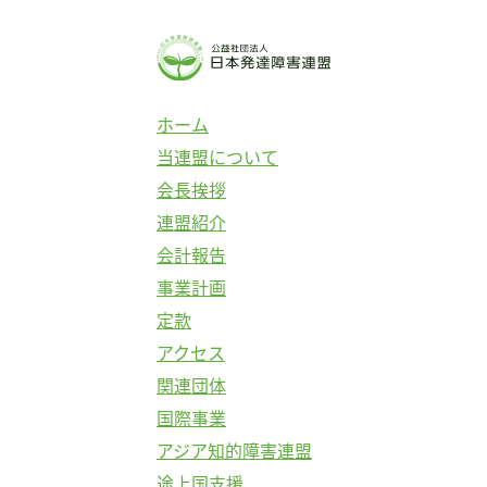
コ
ン
テ
ン
ホーム
ツ
当連盟について
へ
会長挨拶
ス
連盟紹介
キ
会計報告
ッ
事業計画
プ
定款
アクセス
関連団体
国際事業
アジア知的障害連盟
途上国支援