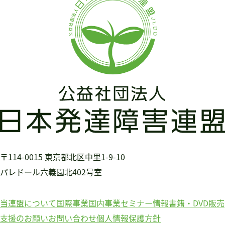
書籍・DVD販売
書籍・DVD販売
おすすめ書籍
支援のお願い
会員募集
寄附
〒114-0015
東京都北区中里1-9-10
パレドール六義園北402号室
当連盟について
国際事業
国内事業
セミナー情報
書籍・DVD販売
支援のお願い
お問い合わせ
個人情報保護方針