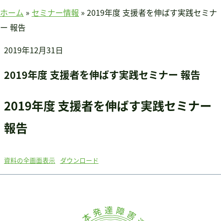
賛助会員のみなさまへ
ホーム
»
セミナー情報
»
2019年度 支援者を伸ばす実践セミナ
ホーム
ー 報告
当連盟について
2019年12月31日
会長挨拶
連盟紹介
2019年度 支援者を伸ばす実践セミナー 報告
定款
アクセス
2019年度 支援者を伸ばす実践セミナー
関連団体
報告
国際事業
アジア知的障害連盟
途上国支援
資料の全画面表示
ダウンロード
国内事業
啓発事業
調査・研究事業
セミナー情報