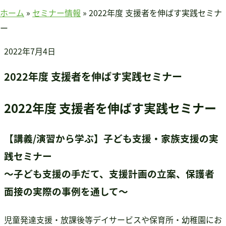
賛助会員のみなさまへ
ホーム
»
セミナー情報
»
2022年度 支援者を伸ばす実践セミナ
ホーム
ー
当連盟について
2022年7月4日
会長挨拶
連盟紹介
2022年度 支援者を伸ばす実践セミナー
定款
アクセス
2022年度 支援者を伸ばす実践セミナー
関連団体
国際事業
【講義/演習から学ぶ】子ども支援・家族支援の実
アジア知的障害連盟
践セミナー
途上国支援
～子ども支援の手だて、支援計画の立案、保護者
国内事業
面接の実際の事例を通して～
啓発事業
調査・研究事業
児童発達支援・放課後等デイサービスや保育所・幼稚園にお
セミナー情報