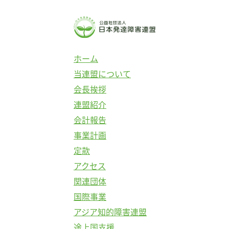
コ
ン
テ
ン
ホーム
ツ
当連盟について
へ
会長挨拶
ス
連盟紹介
キ
会計報告
ッ
事業計画
プ
定款
アクセス
関連団体
国際事業
アジア知的障害連盟
途上国支援