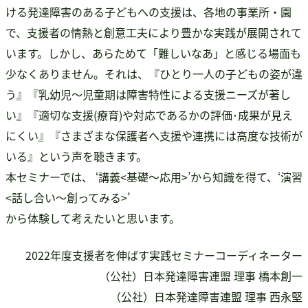
ける発達障害のある子どもへの支援は、各地の事業所・園
書籍・DVD販売
で、支援者の情熱と創意工夫により豊かな実践が展開されて
書籍・DVD販売
います。しかし、あらためて「難しいなあ」と感じる場面も
おすすめ書籍
少なくありません。それは、『ひとり一人の子どもの姿が違
支援のお願い
う』『乳幼児〜児童期は障害特性による支援ニーズが著し
会員募集
い』『適切な支援(療育)や対応であるかの評価･成果が見え
寄附
にくい』『さまざまな保護者へ支援や連携には高度な技術が
いる』という声を聴きます。
本セミナーでは、 ‘講義<基礎〜応用>’から知識を得て、‘演習
<話し合い〜創ってみる>’
から体験して考えたいと思います。
2022年度支援者を伸ばす実践セミナーコーディネーター
（公社）日本発達障害連盟 理事 橋本創一
（公社）日本発達障害連盟 理事 西永堅