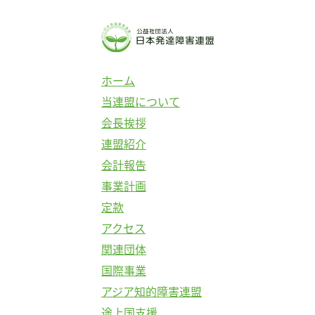
コ
ン
テ
ン
ホーム
ツ
当連盟について
へ
会長挨拶
ス
連盟紹介
キ
会計報告
ッ
事業計画
プ
定款
アクセス
関連団体
国際事業
アジア知的障害連盟
途上国支援