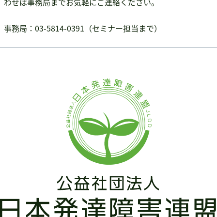
わせは事務局までお気軽にご連絡ください。
書籍・DVD販売
書籍・DVD販売
事務局：03-5814-0391（セミナー担当まで）
おすすめ書籍
支援のお願い
会員募集
寄附