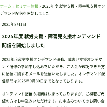
賛助会員のみなさまへ
ホーム
»
セミナー情報
»
2025年度 就労支援・障害児支援オン
ホーム
デマンド配信を開始しました
当連盟について
2025年8月1日
会長挨拶
連盟紹介
2025年度 就労支援・障害児支援オンデマンド
定款
配信を開始しました
アクセス
関連団体
2025年度就労支援オンデマンド研修、障害児支援オンデマ
国際事業
ンド研修の参加申し込みをいただき、ご入金が確認できた方
アジア知的障害連盟
に配信に関するメールを送信いたしました。オンデマンド配
途上国支援
信期間は2025年9月30日までとなっております。
国内事業
啓発事業
オンデマンド配信の期間は決まっておりますが、ご視聴ご希
調査・研究事業
望の方はお申込みいただけます。お申込みついてのお問い合
セミナー情報