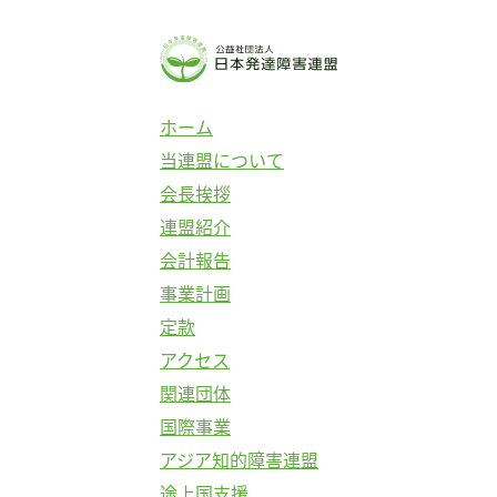
コ
ン
テ
ン
ホーム
ツ
当連盟について
へ
会長挨拶
ス
連盟紹介
キ
会計報告
ッ
事業計画
プ
定款
アクセス
関連団体
国際事業
アジア知的障害連盟
途上国支援