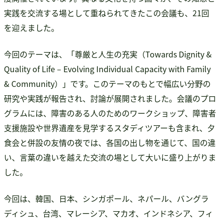
実践を交流する場として重ねられてきたこの会議も、21回
書籍・DVD販売
を迎えました。
書籍・DVD販売
おすすめ書籍
今回のテーマは、「尊厳と人生の充実（Towards Dignity &
支援のお願い
Quality of Life – Evolving Individual Capacity with Family
会員募集
& Community）」です。このテーマのもとで幅広い分野の
寄附
研究や実践が報告され、討論が展開されました。会議のプロ
グラムには、障害のある人のためのワークショップ、障害者
支援施設や世界遺産を見学するスタディツアーも含まれ、夕
食会と併設の友情の夜では、各国の出し物を通じて、国の違
い、言葉の違いを越えた交流の場として大いに盛り上がりま
した。
今回は、韓国、日本、シンガポール、ネパール、バングラ
ディシュ、台湾、マレーシア、マカオ、インドネシア、フィ