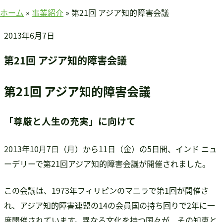
賛助会員のみなさまへ
ホーム
»
事業紹介
»
第21回 アジア知的障害会議
ホーム
2013年6月7日
当連盟について
会長挨拶
第21回 アジア知的障害会議
連盟紹介
定款
第21回 アジア知的障害会議
アクセス
関連団体
「尊厳と人生の充実」に向けて
国際事業
アジア知的障害連盟
2013年10月7日（月）から11日（金）の5日間、インド ニュ
途上国支援
ーデリーで第21回アジア知的障害会議が開催されました。
国内事業
この会議は、1973年フィリピンのマニラで第1回が開催さ
啓発事業
れ、アジア知的障害連盟の14の会員国の持ち回りで2年に一
調査・研究事業
度開催されています。異なる文化を持つ国々が、その知恵と
セミナー情報