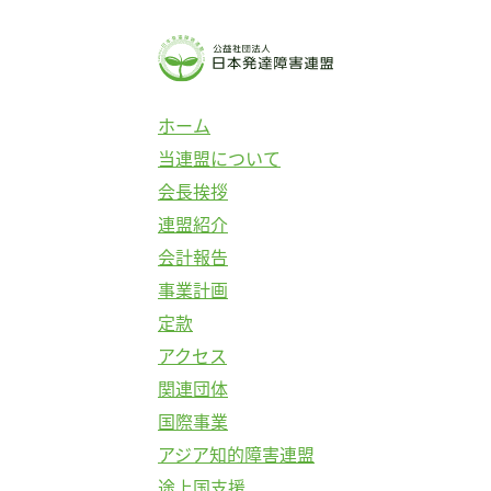
ホーム
当連盟について
会長挨拶
連盟紹介
会計報告
事業計画
定款
アクセス
関連団体
国際事業
アジア知的障害連盟
途上国支援