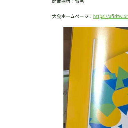
開催場所：台湾
書籍・DVD販売
大会ホームページ：
https://afidtw.o
書籍・DVD販売
おすすめ書籍
支援のお願い
会員募集
寄附