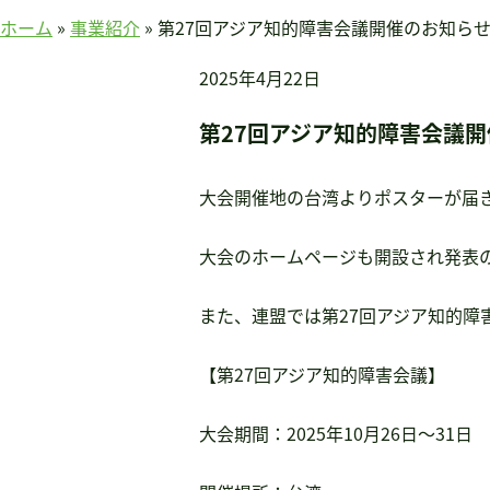
賛助会員のみなさまへ
ホーム
»
事業紹介
»
第27回アジア知的障害会議開催のお知ら
ホーム
2025年4月22日
当連盟について
会長挨拶
第27回アジア知的障害会議
連盟紹介
定款
大会開催地の台湾よりポスターが届
アクセス
大会のホームページも開設され発表
関連団体
国際事業
また、連盟では第27回アジア知的障
アジア知的障害連盟
途上国支援
【第27回アジア知的障害会議】
国内事業
啓発事業
大会期間：2025年10月26日～31日
調査・研究事業
セミナー情報