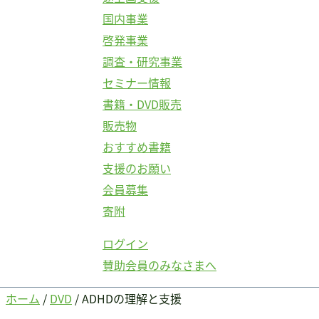
国内事業
啓発事業
調査・研究事業
セミナー情報
書籍・DVD販売
販売物
おすすめ書籍
支援のお願い
会員募集
寄附
ログイン
賛助会員のみなさまへ
ホーム
/
DVD
/ ADHDの理解と支援
ログイン