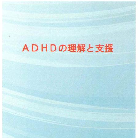
賛助会員のみなさまへ
ホーム
当連盟について
会長挨拶
連盟紹介
定款
アクセス
関連団体
国際事業
アジア知的障害連盟
途上国支援
国内事業
啓発事業
調査・研究事業
セミナー情報