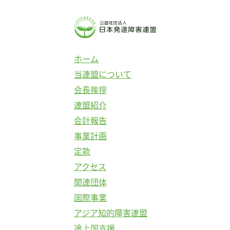
コ
ン
テ
ン
ホーム
ツ
当連盟について
へ
会長挨拶
ス
連盟紹介
キ
会計報告
ッ
事業計画
プ
定款
アクセス
関連団体
国際事業
アジア知的障害連盟
途上国支援