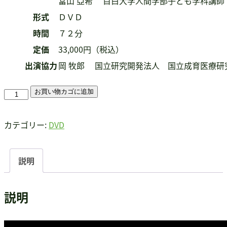
當山 亞希 目白大学人間学部子ども学科講師
形式
ＤＶＤ
時間
７２分
定価
33,000円（税込）
出演協力
岡 牧郎 国立研究開発法人 国立成育医療研
ADHD
お買い物カゴに追加
の
理
カテゴリー:
DVD
解
と
説明
支
援
説明
個