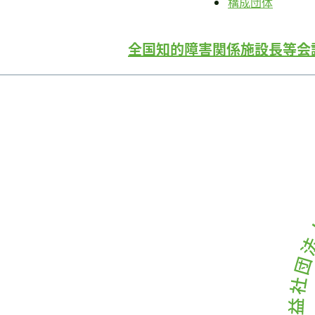
構成団体
書籍・DVD販売
書籍・DVD販売
全国知的障害関係施設長等会
おすすめ書籍
支援のお願い
会員募集
寄附