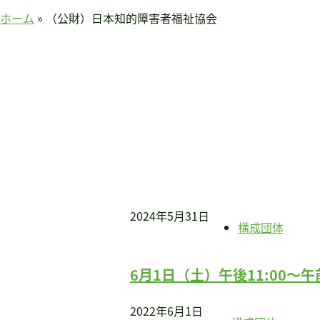
賛助会員のみなさまへ
ホーム
»
（公財）日本知的障害者福祉協会
ホーム
当連盟について
会長挨拶
連盟紹介
定款
アクセス
関連団体
国際事業
アジア知的障害連盟
2024年5月31日
構成団体
途上国支援
国内事業
6月1日（土）午後11:00〜
啓発事業
調査・研究事業
2022年6月1日
セミナー情報