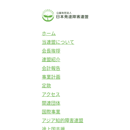
ホーム
当連盟について
会長挨拶
連盟紹介
会計報告
事業計画
定款
アクセス
関連団体
国際事業
アジア知的障害連盟
途上国支援