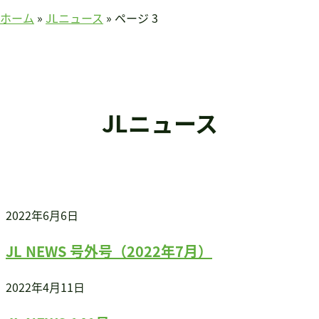
賛助会員のみなさまへ
ホーム
»
JLニュース
»
ページ 3
ホーム
当連盟について
会長挨拶
連盟紹介
JLニュース
定款
アクセス
関連団体
国際事業
アジア知的障害連盟
2022年6月6日
途上国支援
JL NEWS 号外号（2022年7月）
国内事業
啓発事業
2022年4月11日
調査・研究事業
セミナー情報