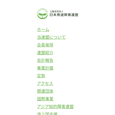
コ
ン
テ
ン
ホーム
ツ
当連盟について
へ
会長挨拶
ス
連盟紹介
キ
会計報告
ッ
事業計画
プ
定款
アクセス
関連団体
国際事業
アジア知的障害連盟
途上国支援