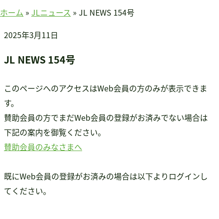
賛助会員のみなさまへ
ホーム
»
JLニュース
»
JL NEWS 154号
ホーム
2025年3月11日
当連盟について
会長挨拶
JL NEWS 154号
連盟紹介
定款
このページへのアクセスはWeb会員の方のみが表示できま
アクセス
す。
関連団体
賛助会員の方でまだWeb会員の登録がお済みでない場合は
国際事業
下記の案内を御覧ください。
アジア知的障害連盟
賛助会員のみなさまへ
途上国支援
国内事業
既にWeb会員の登録がお済みの場合は以下よりログインし
啓発事業
てください。
調査・研究事業
セミナー情報