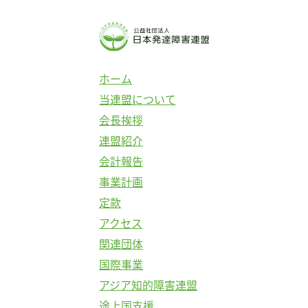
コ
ン
テ
ン
ホーム
ツ
当連盟について
へ
会長挨拶
ス
連盟紹介
キ
会計報告
ッ
事業計画
プ
定款
アクセス
関連団体
国際事業
アジア知的障害連盟
途上国支援