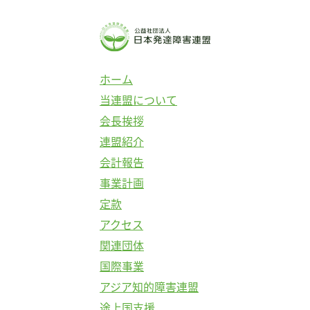
コ
ン
テ
ン
ホーム
ツ
当連盟について
へ
会長挨拶
ス
連盟紹介
キ
会計報告
ッ
事業計画
プ
定款
アクセス
関連団体
国際事業
アジア知的障害連盟
途上国支援