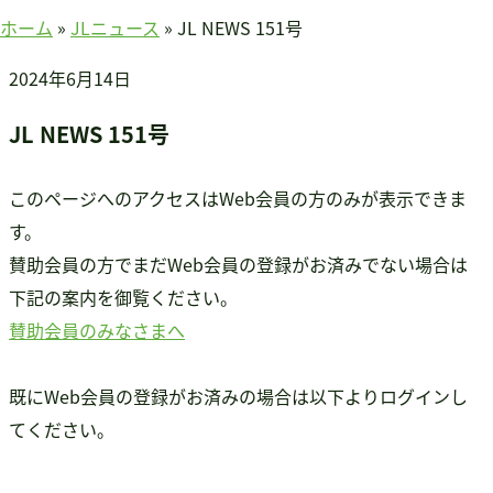
賛助会員のみなさまへ
ホーム
»
JLニュース
»
JL NEWS 151号
ホーム
2024年6月14日
当連盟について
会長挨拶
JL NEWS 151号
連盟紹介
定款
このページへのアクセスはWeb会員の方のみが表示できま
アクセス
す。
関連団体
賛助会員の方でまだWeb会員の登録がお済みでない場合は
国際事業
下記の案内を御覧ください。
アジア知的障害連盟
賛助会員のみなさまへ
途上国支援
国内事業
既にWeb会員の登録がお済みの場合は以下よりログインし
啓発事業
てください。
調査・研究事業
セミナー情報