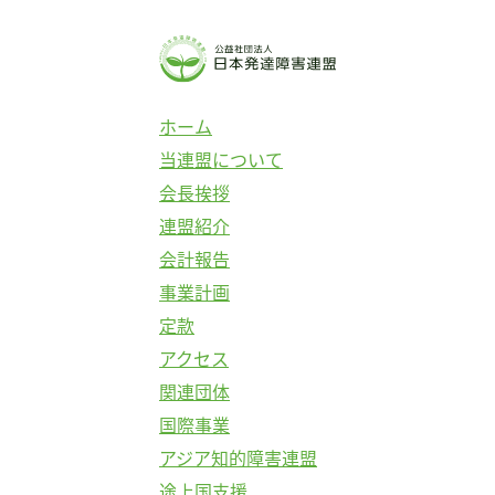
ホーム
当連盟について
会長挨拶
連盟紹介
会計報告
事業計画
定款
アクセス
関連団体
国際事業
アジア知的障害連盟
途上国支援