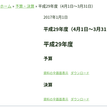
賛助会員のみなさまへ
ホーム
»
予算・決算
»
平成29年度（4月1日～3月31日）
ホーム
2017年1月1日
当連盟について
会長挨拶
平成29年度（4月1日～3月3
連盟紹介
定款
平成29年度
アクセス
関連団体
予算
国際事業
アジア知的障害連盟
資料の全画面表示
ダウンロード
途上国支援
決算
国内事業
啓発事業
調査・研究事業
資料の全画面表示
ダウンロード
セミナー情報