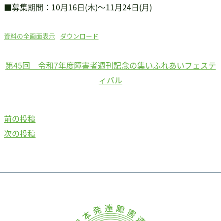
■募集期間：10月16日(木)～11月24日(月)
資料の全画面表示
ダウンロード
第45回 令和7年度障害者週刊記念の集いふれあいフェステ
ィバル
前
前の投稿
投
の
次
次の投稿
稿
投
の
稿：
投
ナ
稿：
ビ
ゲ