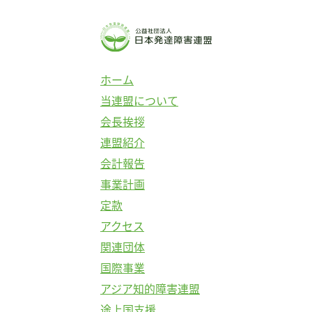
コ
ン
テ
ン
ホーム
ツ
当連盟について
へ
会長挨拶
ス
連盟紹介
キ
会計報告
ッ
事業計画
プ
定款
アクセス
関連団体
国際事業
アジア知的障害連盟
途上国支援