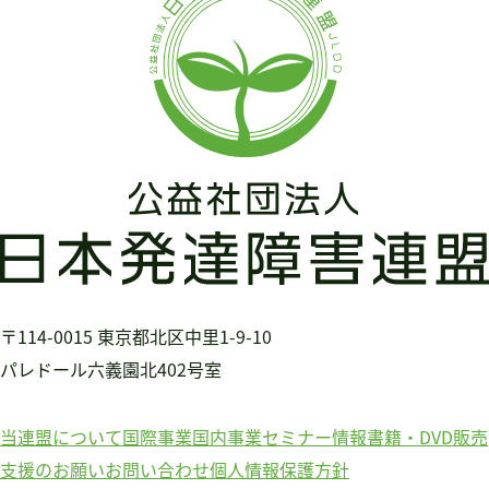
ー
シ
ョ
ン
〒114-0015
東京都北区中里1-9-10
パレドール六義園北402号室
当連盟について
国際事業
国内事業
セミナー情報
書籍・DVD販売
支援のお願い
お問い合わせ
個人情報保護方針