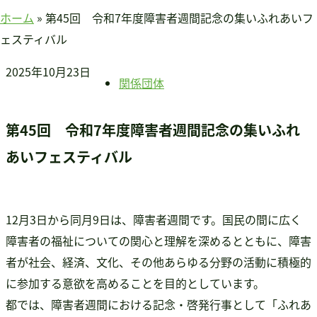
賛助会員のみなさまへ
ホーム
»
第45回 令和7年度障害者週間記念の集いふれあいフ
ホーム
ェスティバル
当連盟について
2025年10月23日
会長挨拶
関係団体
連盟紹介
定款
第45回 令和7年度障害者週間記念の集いふれ
アクセス
あいフェスティバル
関連団体
国際事業
アジア知的障害連盟
12月3日から同月9日は、障害者週間です。国民の間に広く
途上国支援
障害者の福祉についての関心と理解を深めるとともに、障害
国内事業
者が社会、経済、文化、その他あらゆる分野の活動に積極的
啓発事業
に参加する意欲を高めることを目的としています。
調査・研究事業
都では、障害者週間における記念・啓発行事として「ふれあ
セミナー情報