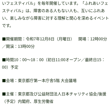
いフェスティバル」を毎年開催しています。「ふれあいフェ
書籍・DVD販売
スティバル」は、障害のある人もない人も、互いにふれあ
書籍・DVD販売
い、楽しみながら障害に対する理解と関心を深めるイベント
おすすめ書籍
です。
支援のお願い
会員募集
■開催期間：令和7年12月8日（月曜日） 開場：12時00分
寄附
／開演：13時00分
■時間10：00～18：00（初日11:00オープン／最終日15：
00）予定
■会場：東京都庁第一本庁舎5階 大会議場
■主催：東京都及び公益財団法人日本チャリティ協会/後援
（予定）内閣府、厚生労働省