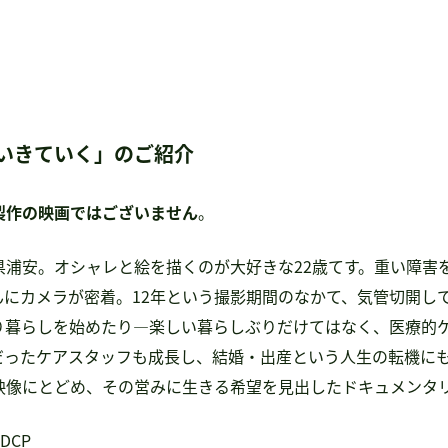
いきていく」のご紹介
製作の映画ではございません
。
県浦安。オシャレと絵を描くのが大好きな22歳てす。重い障害
んにカメラが密着。12年という撮影期間のなかて、気管切開し
り暮らしを始めたり—楽しい暮らしぶりだけてはなく、医療的
だったケアスタッフも成長し、結婚・出産という人生の転機に
映像にとどめ、その営みに生きる希望を見出したドキュメンタ
DCP