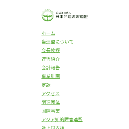
ホーム
当連盟について
会長挨拶
連盟紹介
会計報告
事業計画
定款
アクセス
関連団体
国際事業
アジア知的障害連盟
途上国支援