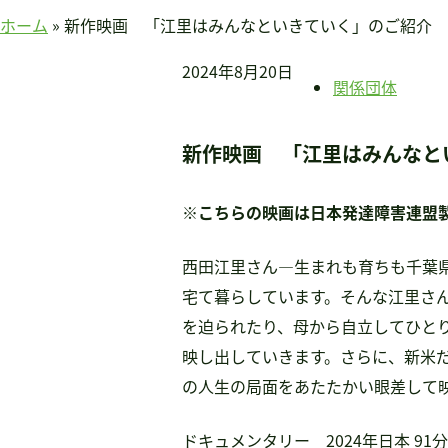
賛助会員のみなさまへ
ホーム
»
新作映画 「江里はみんなといきていく」のご紹介
ホーム
2024年8月20日
当連盟について
関係団体
会長挨拶
連盟紹介
新作映画 「江里はみんなと
定款
アクセス
※こちらの映画は日本発達障害連盟
関連団体
国際事業
西田江里さん―生まれも育ちも千葉
アジア知的障害連盟
宅て暮らしています。そんな江里さ
途上国支援
を迫られたり、母から自立してひと
国内事業
映し出していきます。さらに、新米
啓発事業
の人生の局面をあたたかい眼差して
調査・研究事業
ドキュメンタリー 2024年日本 91分
セミナー情報