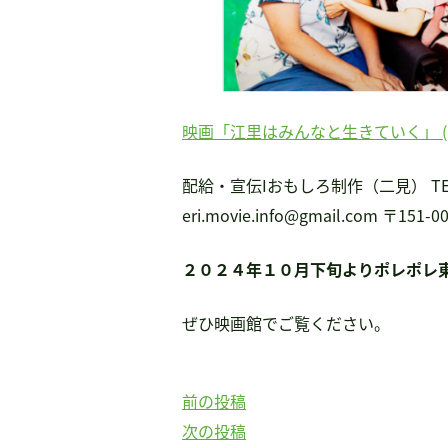
映画「江里はみんなと生きていく」 (eri-
配給・宣伝Iおもしろ制作（二見） TEL: 0
eri.movie.info@gmail.com 〒1
２０２４年１０月下旬よりポレポレ
ぜひ映画館でご覧ください。
前
前の投稿
投
の
次
次の投稿