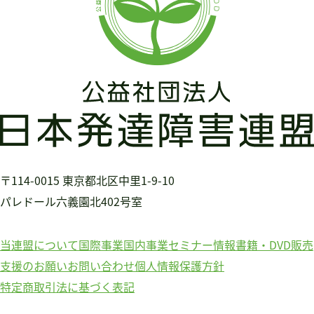
シ
ョ
ン
〒114-0015
東京都北区中里1-9-10
パレドール六義園北402号室
当連盟について
国際事業
国内事業
セミナー情報
書籍・DVD販売
支援のお願い
お問い合わせ
個人情報保護方針
特定商取引法に基づく表記