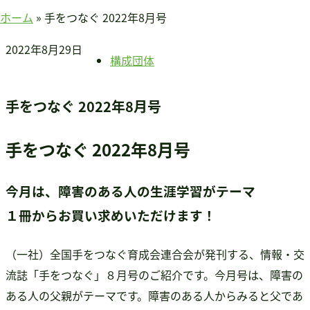
賛助会員のみなさまへ
ホーム
»
手をつなぐ 2022年8月号
ホーム
2022年8月29日
当連盟について
構成団体
会長挨拶
連盟紹介
手をつなぐ 2022年8月号
定款
アクセス
手をつなぐ 2022年8月号
関連団体
国際事業
今月は、障害のある人の生涯学習がテーマ
アジア知的障害連盟
１冊からお買い求めいただけます！
途上国支援
国内事業
（一社）全国手をつなぐ育成会連合会が発刊する、情報・交
啓発事業
流誌「手をつなぐ」８月号のご紹介です。今月号は、障害の
調査・研究事業
ある人の父親がテーマです。障害のある人からみると父であ
セミナー情報