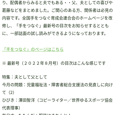
り、配偶者からみると夫でもある・・父、夫としての喜びや
書籍・DVD販売
葛藤などをまとめました。ご関心のある方、関係者は必見の
書籍・DVD販売
内容です。全国手をつなぐ育成会連合会のホームページを改
おすすめ書籍
修し、「手をつなぐ」最新号の目次をお知らせするととも
支援のお願い
に、一部誌面の試し読みができるようになっております。
会員募集
寄附
「手をつなぐ」のページはこちら
※ 最新号（２０２２年８月号）の目次はこんな感じです
特集：夫として父として
今月の問題：児童福祉法・障害者総合支援法の見直しに向け
て（2）
ひびき：澤田智洋（コピーライター／世界ゆるスポーツ協会
代表理事）