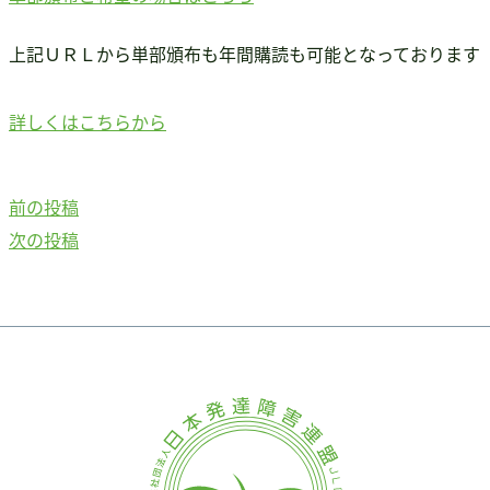
上記ＵＲＬから単部頒布も年間購読も可能となっております
詳しくはこちらから
前
前の投稿
投
の
次
次の投稿
稿
投
の
稿：
投
ナ
稿：
ビ
ゲ
ー