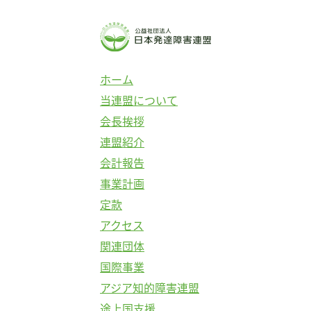
コ
ン
テ
ン
ホーム
ツ
当連盟について
へ
会長挨拶
ス
連盟紹介
キ
会計報告
ッ
事業計画
プ
定款
アクセス
関連団体
国際事業
アジア知的障害連盟
途上国支援